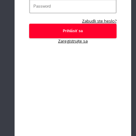
Zabudli ste heslo?
Prihlásiť sa
Zaregistrujte sa
CRM
Kalendár udalostí