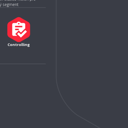
ný segment
Feeds
SportNet eshop