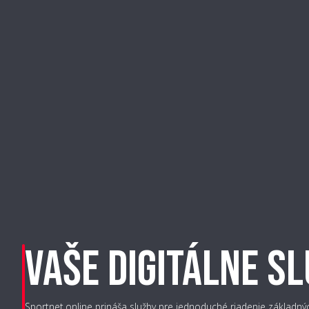
VAŠE DIGITÁLNE S
Sportnet.online prináša služby pre jednoduché riadenie základnýc