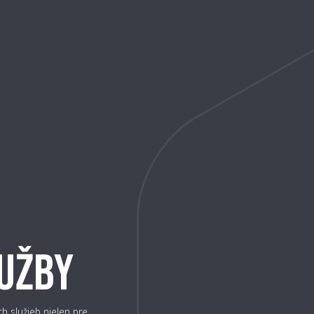
LUŽBY
h služieb nielen pre